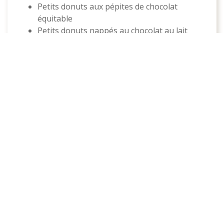
Petits donuts aux pépites de chocolat
équitable
Petits donuts nappés au chocolat au lait
équitable
Banana bread aux pépites de chocolat
équitable
Moelleux au chocolat réduits en sucres
Recettes artisanales fabriquées par nos
Artisans Pâtissiers en Rhône-Alpes.
NOS SECRETS DE FABRICATION
Avec une passion et un savoir-faire