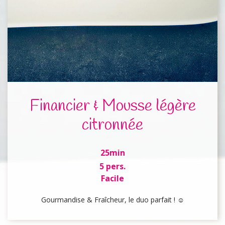
Financier & Mousse légère
citronnée
25min
5 pers.
Facile
Gourmandise & Fraîcheur, le duo parfait ! ☺️