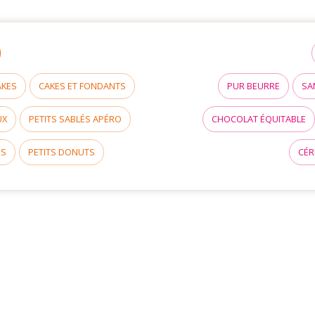
AKES
CAKES ET FONDANTS
PUR BEURRE
SA
UX
PETITS SABLÉS APÉRO
CHOCOLAT ÉQUITABLE
NS
PETITS DONUTS
CÉR